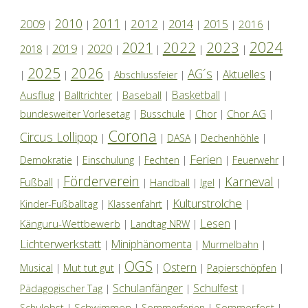
2010
2011
2012
2014
2009
2015
2016
|
|
|
|
|
|
|
2024
2022
2023
2021
2019
2020
2018
|
|
|
|
|
|
2025
2026
AG´s
Aktuelles
|
|
|
Abschlussfeier
|
|
|
Basketball
Ausflug
Baseball
|
Balltrichter
|
|
|
Chor AG
bundesweiter Vorlesetag
|
Busschule
|
Chor
|
|
Corona
Circus Lollipop
|
|
DASA
|
Dechenhöhle
|
Ferien
Demokratie
|
Einschulung
|
Fechten
|
|
Feuerwehr
|
Förderverein
Karneval
Fußball
|
|
Handball
|
Igel
|
|
Kulturstrolche
Kinder-Fußballtag
|
Klassenfahrt
|
|
Lesen
Känguru-Wettbewerb
|
Landtag NRW
|
|
Lichterwerkstatt
Miniphänomenta
|
|
Murmelbahn
|
OGS
Ostern
Mut tut gut
Musical
|
|
|
|
Papierschöpfen
|
Schulanfänger
Schulfest
Pädagogischer Tag
|
|
|
Schwimmen
Sommerfest
Schulobst
|
|
Sommerferien
|
|