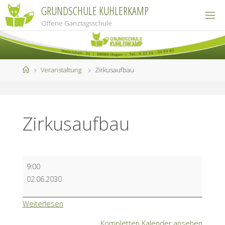
Zum
GRUNDSCHULE KUHLERKAMP
Inhalt
Offene Ganztagsschule
springen
Start
Veranstaltung
Zirkusaufbau
Zirkusaufbau
Zirkusaufbau
9:00
02.06.2030
Weiterlesen
Kompletten Kalender ansehen