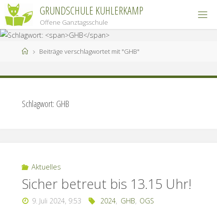
Zum
GRUNDSCHULE KUHLERKAMP
Inhalt
Offene Ganztagsschule
springen
Start
Beiträge verschlagwortet mit "GHB"
Schlagwort:
GHB
Aktuelles
Sicher betreut bis 13.15 Uhr!
9. Juli 2024, 9:53
2024
,
GHB
,
OGS