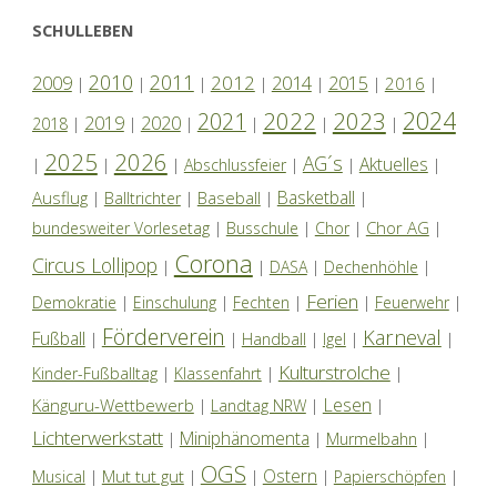
SCHULLEBEN
2010
2011
2012
2014
2009
2015
2016
|
|
|
|
|
|
|
2024
2022
2023
2021
2019
2020
2018
|
|
|
|
|
|
2025
2026
AG´s
Aktuelles
|
|
|
Abschlussfeier
|
|
|
Basketball
Ausflug
Baseball
|
Balltrichter
|
|
|
Chor AG
bundesweiter Vorlesetag
|
Busschule
|
Chor
|
|
Corona
Circus Lollipop
|
|
DASA
|
Dechenhöhle
|
Ferien
Demokratie
|
Einschulung
|
Fechten
|
|
Feuerwehr
|
Förderverein
Karneval
Fußball
|
|
Handball
|
Igel
|
|
Kulturstrolche
Kinder-Fußballtag
|
Klassenfahrt
|
|
Lesen
Känguru-Wettbewerb
|
Landtag NRW
|
|
Lichterwerkstatt
Miniphänomenta
|
|
Murmelbahn
|
OGS
Ostern
Mut tut gut
Musical
|
|
|
|
Papierschöpfen
|