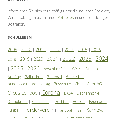
Informieren Sie sich regelmäßig über die neusten Projekte,
Veranstaltungen u.v.m. unter
Aktuelles
in unseren dortigen
Beiträgen.
SCHULLEBEN
2010
2011
2012
2014
2009
2015
2016
|
|
|
|
|
|
|
2024
2022
2023
2021
2019
2020
2018
|
|
|
|
|
|
2025
2026
AG´s
Aktuelles
|
|
|
Abschlussfeier
|
|
|
Basketball
Ausflug
Baseball
|
Balltrichter
|
|
|
Chor AG
bundesweiter Vorlesetag
|
Busschule
|
Chor
|
|
Corona
Circus Lollipop
|
|
DASA
|
Dechenhöhle
|
Ferien
Demokratie
|
Einschulung
|
Fechten
|
|
Feuerwehr
|
Förderverein
Karneval
Fußball
|
|
Handball
|
Igel
|
|