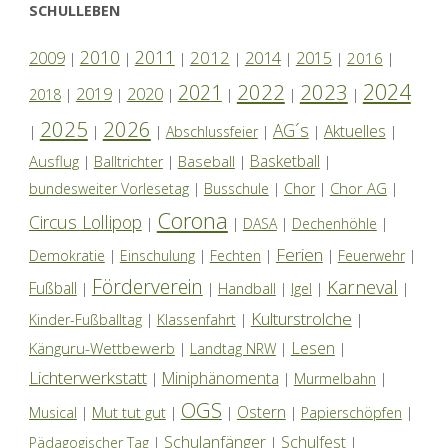
SCHULLEBEN
2010
2011
2012
2014
2009
2015
2016
|
|
|
|
|
|
|
2024
2022
2023
2021
2019
2020
2018
|
|
|
|
|
|
2025
2026
AG´s
Aktuelles
|
|
|
Abschlussfeier
|
|
|
Basketball
Ausflug
Baseball
|
Balltrichter
|
|
|
Chor AG
bundesweiter Vorlesetag
|
Busschule
|
Chor
|
|
Corona
Circus Lollipop
|
|
DASA
|
Dechenhöhle
|
Ferien
Demokratie
|
Einschulung
|
Fechten
|
|
Feuerwehr
|
Förderverein
Karneval
Fußball
|
|
Handball
|
Igel
|
|
Kulturstrolche
Kinder-Fußballtag
|
Klassenfahrt
|
|
Lesen
Känguru-Wettbewerb
|
Landtag NRW
|
|
Lichterwerkstatt
Miniphänomenta
|
|
Murmelbahn
|
OGS
Ostern
Mut tut gut
Musical
|
|
|
|
Papierschöpfen
|
Schulanfänger
Schulfest
Pädagogischer Tag
|
|
|