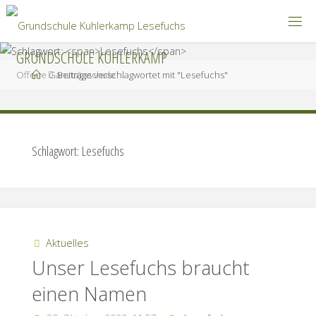
Zum
Inhalt
springen
GRUNDSCHULE KUHLERKAMP
Start
Offene Ganztagsschule
Beiträge verschlagwortet mit "Lesefuchs"
Schlagwort:
Lesefuchs
Aktuelles
Unser Lesefuchs braucht
einen Namen