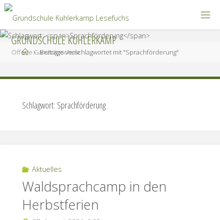
Zum
Inhalt
springen
GRUNDSCHULE KUHLERKAMP
Start
Offene Ganztagsschule
Beiträge verschlagwortet mit "Sprachförderung"
Schlagwort:
Sprachförderung
Aktuelles
Waldsprachcamp in den
Herbstferien