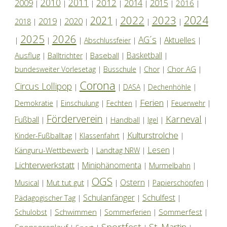
2010
2011
2012
2014
2009
2015
2016
|
|
|
|
|
|
|
2024
2022
2023
2021
2019
2020
2018
|
|
|
|
|
|
2025
2026
AG´s
Aktuelles
|
|
|
Abschlussfeier
|
|
|
Basketball
Ausflug
Baseball
|
Balltrichter
|
|
|
Chor AG
bundesweiter Vorlesetag
|
Busschule
|
Chor
|
|
Corona
Circus Lollipop
|
|
DASA
|
Dechenhöhle
|
Ferien
Demokratie
|
Einschulung
|
Fechten
|
|
Feuerwehr
|
Förderverein
Karneval
Fußball
|
|
Handball
|
Igel
|
|
Kulturstrolche
Kinder-Fußballtag
|
Klassenfahrt
|
|
Lesen
Känguru-Wettbewerb
|
Landtag NRW
|
|
Lichterwerkstatt
Miniphänomenta
|
|
Murmelbahn
|
OGS
Ostern
Mut tut gut
Musical
|
|
|
|
Papierschöpfen
|
Schulanfänger
Schulfest
Pädagogischer Tag
|
|
|
Schwimmen
Sommerfest
Schulobst
|
|
Sommerferien
|
|
Sportfest
St. Martin