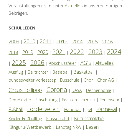
Veranstaltungen u.v.m. unter
Aktuelles
in unseren dortigen
Beiträgen.
SCHULLEBEN
2010
2011
2012
2014
2009
2015
2016
|
|
|
|
|
|
|
2024
2022
2023
2021
2019
2020
2018
|
|
|
|
|
|
2025
2026
AG´s
Aktuelles
|
|
|
Abschlussfeier
|
|
|
Basketball
Ausflug
Baseball
|
Balltrichter
|
|
|
Chor AG
bundesweiter Vorlesetag
|
Busschule
|
Chor
|
|
Corona
Circus Lollipop
|
|
DASA
|
Dechenhöhle
|
Ferien
Demokratie
|
Einschulung
|
Fechten
|
|
Feuerwehr
|
Förderverein
Karneval
Fußball
|
|
Handball
|
Igel
|
|
Kulturstrolche
Kinder-Fußballtag
|
Klassenfahrt
|
|
Lesen
Känguru-Wettbewerb
|
Landtag NRW
|
|