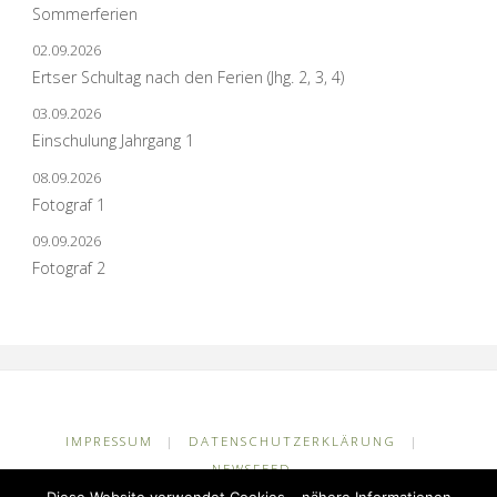
Sommerferien
02.09.2026
Ertser Schultag nach den Ferien (Jhg. 2, 3, 4)
03.09.2026
Einschulung Jahrgang 1
08.09.2026
Fotograf 1
09.09.2026
Fotograf 2
IMPRESSUM
|
DATENSCHUTZERKLÄRUNG
|
NEWSFEED