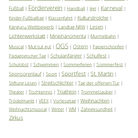
Förderverein
Karneval
Fußball
|
|
Handball
|
Igel
|
|
Kulturstrolche
Kinder-Fußballtag
|
Klassenfahrt
|
|
Lesen
Känguru-Wettbewerb
|
Landtag NRW
|
|
Lichterwerkstatt
Miniphänomenta
|
|
Murmelbahn
|
OGS
Ostern
Mut tut gut
Musical
|
|
|
|
Papierschöpfen
|
Schulanfänger
Schulfest
Pädagogischer Tag
|
|
|
Schwimmen
Sommerfest
Schulobst
|
|
Sommerferien
|
|
Sportfest
St. Martin
Sponsorenlauf
|
Sport
|
|
|
Streitschlichter
Tag der offenen Tür
Stiftung Lesen
|
|
|
Triathlon
Tischtennis
Theater
|
|
|
Trommelzauber
|
Weihnachten
Trödelmarkt
Vorlesetag
|
VEEX
|
|
|
Weihnachtsmusical
|
Winter
|
WM
|
Zahngesundheit
|
Zirkus