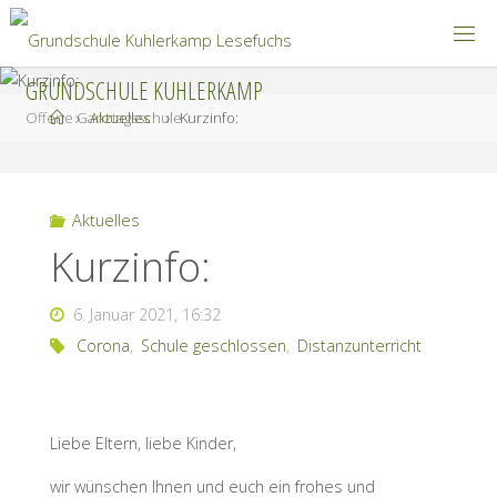
Zum
Inhalt
springen
GRUNDSCHULE KUHLERKAMP
Start
Offene Ganztagsschule
Aktuelles
Kurzinfo:
Aktuelles
Kurzinfo:
6. Januar 2021, 16:32
Corona
,
Schule geschlossen
,
Distanzunterricht
Liebe Eltern, liebe Kinder,
wir wünschen Ihnen und euch ein frohes und