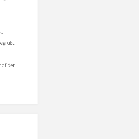
in
egrüßt,
hof der