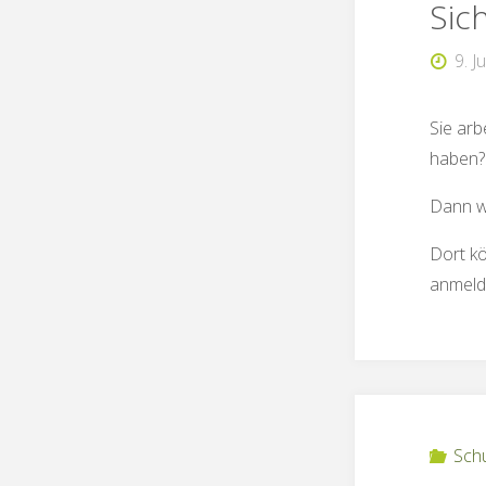
Sic
9. J
Sie arb
haben?
Dann we
Dort kö
anmeld
Sch