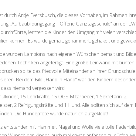
et durch Antje Eversbusch, die dieses Vorhaben, im Rahmen ihr
ldung „Aufbaubildungsgang – Offene Ganztagsschule“ an der LW
urchführte, lernten die Kinder den Umgang mit vielen verschi
lien kennen. Es wurde gemalt, gehämmert, gehäkelt und gewicke
rbe wurden Lampions nach eigenen Wünschen bemalt und Bilder
edenen Techniken angefertigt. Eine große Leinwand mit bunten
rücken sollte das friedvolle Miteinander an ihrer Grundschule
isieren. Bei dem Bild „Hand in Hand“ war den Kindern besonder
, dass niemand vergessen wird:
ulkinder, 15 Lehrkräfte, 15 OGS-Mitarbeiter, 1 Sekretärin, 2
ster, 2 Reinigungskräfte und 1 Hund. Alle sollten sich auf dem 
inden. Die Hundepfote wurde natürlich aufgeklebt!
z entstanden mit Hammer, Nagel und Wolle viele tolle Fadenbild
den Wunsch der Kinder, auch mal etwas anfassen zu dürfen, w