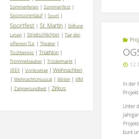
|
|
Sommerfest
Sommerferien
Sponsorenlauf
|
|
Sport
Sportfest
St. Martin
|
|
Stiftung
|
Streitschlichter
|
Tag der
Lesen
Proj
|
|
offenen Tür
Theater
OGS
Triathlon
|
|
Tischtennis
|
|
Trödelmarkt
Trommelzauber
12.
Weihnachten
|
|
Vorlesetag
VEEX
|
|
|
Weihnachtsmusical
Winter
WM
In der 
Zirkus
|
|
Zahngesundheit
Projekt
Unter d
Jahrgan
Projek
bunt un