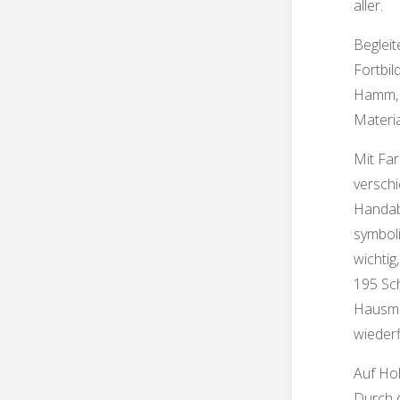
aller.
Begleit
Fortbi
Hamm, d
Materia
Mit Fa
verschi
Handabd
symbol
wichtig
195 Sch
Hausmei
wiederf
Auf Hol
Durch 