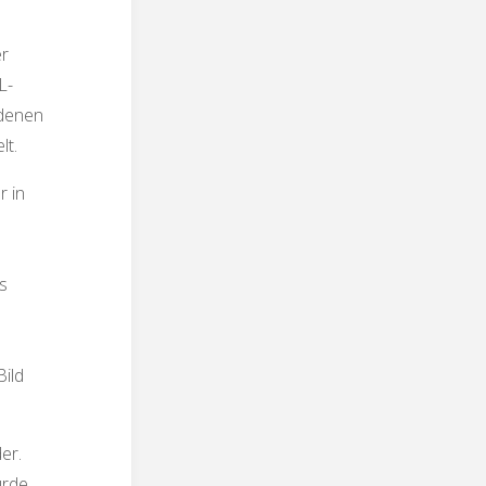
er
L-
edenen
lt.
 in
s
Bild
er.
urde