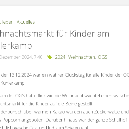
ulleben
,
Aktuelles
hnachtsmarkt für Kinder am
lerkamp
 Dezember 2024, 7:40
2024
,
Weihnachten
,
OGS
, der 13.12.2024 war ein wahrer Glückstag für alle Kinder der O
 Kuhlerkamp!
am der OGS hatte flink wie die Weihnachtswichtel einen wasch
htsmarkt für die Kinder auf die Beine gestellt!
nderpunsch über warmen Kakao wurden auch Zuckerwatte und
es Popcorn angeboten. Darüber hinaus war der ganze Schulhof
htlich geschmückt und lud zum Spielen ein!