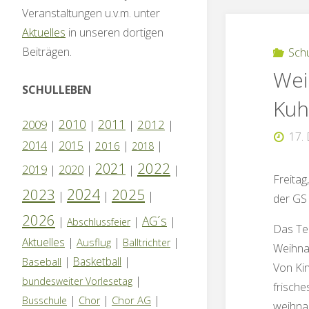
Veranstaltungen u.v.m. unter
Aktuelles
in unseren dortigen
Beiträgen.
Sch
Wei
SCHULLEBEN
Kuh
2010
2011
2012
2009
|
|
|
|
17.
2014
|
2015
|
|
|
2016
2018
2022
2021
2019
|
2020
|
|
|
Freitag
2024
2023
2025
|
|
|
der GS
2026
AG´s
|
|
|
Abschlussfeier
Das Te
Aktuelles
|
|
|
Ausflug
Balltrichter
Weihnac
|
Basketball
|
Baseball
Von Ki
|
bundesweiter Vorlesetag
frisch
|
|
|
Chor AG
Busschule
Chor
weihnac