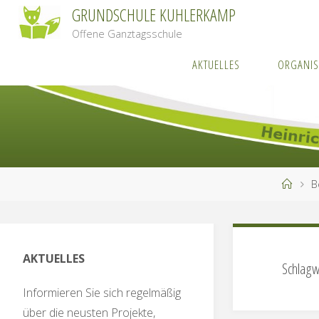
Zum
GRUNDSCHULE KUHLERKAMP
Inhalt
Offene Ganztagsschule
springen
AKTUELLES
ORGANIS
Start
B
AKTUELLES
Schlagw
Informieren Sie sich regelmäßig
über die neusten Projekte,