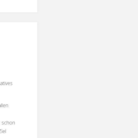
atives
llen
s schon
iel