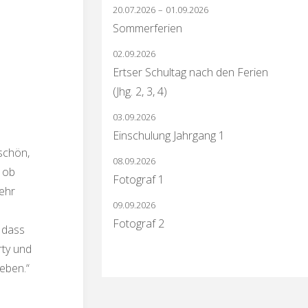
20.07.2026
–
01.09.2026
Sommerferien
02.09.2026
Ertser Schultag nach den Ferien
(Jhg. 2, 3, 4)
03.09.2026
Einschulung Jahrgang 1
schön,
08.09.2026
, ob
Fotograf 1
ehr
09.09.2026
Fotograf 2
d dass
rty und
eben.“