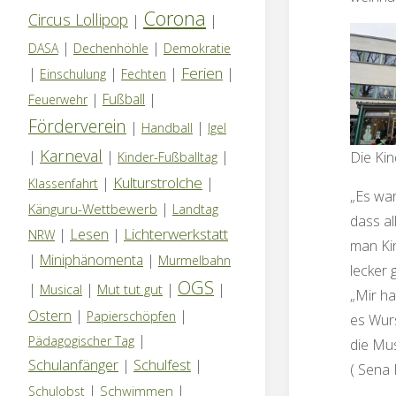
Corona
Circus Lollipop
|
|
|
|
DASA
Dechenhöhle
Demokratie
Ferien
|
|
|
|
Einschulung
Fechten
|
Fußball
|
Feuerwehr
Förderverein
|
|
Handball
Igel
Karneval
|
|
|
Die Kin
Kinder-Fußballtag
Kulturstrolche
|
|
Klassenfahrt
„Es war
|
Känguru-Wettbewerb
Landtag
dass al
Lichterwerkstatt
|
Lesen
|
NRW
man Ki
|
Miniphänomenta
|
Murmelbahn
lecker 
OGS
|
|
|
|
Mut tut gut
Musical
„Mir ha
Ostern
|
|
Papierschöpfen
es Wurs
|
Pädagogischer Tag
die Mus
Schulanfänger
|
Schulfest
|
( Sena
|
|
Schwimmen
Schulobst