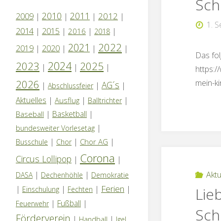
Sch
2010
2011
2012
2009
|
|
|
|
1. 
2014
|
2015
|
|
|
2016
2018
2022
2021
2019
|
2020
|
|
|
Das fol
2024
2023
2025
|
|
|
https:
2026
mein-k
AG´s
|
|
|
Abschlussfeier
Aktuelles
|
|
|
Ausflug
Balltrichter
|
Basketball
|
Baseball
|
bundesweiter Vorlesetag
|
|
|
Chor AG
Busschule
Chor
Corona
Circus Lollipop
|
|
|
|
Aktu
DASA
Dechenhöhle
Demokratie
Ferien
|
|
|
|
Lie
Einschulung
Fechten
|
Fußball
|
Feuerwehr
Sch
Förderverein
|
|
Handball
Igel