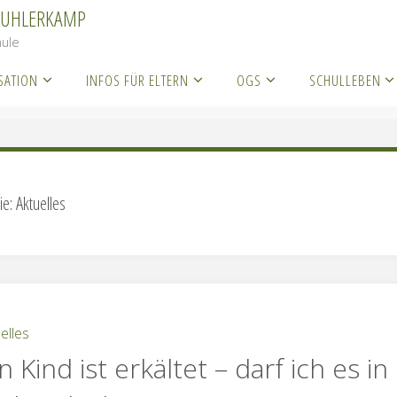
KUHLERKAMP
ule
SATION
INFOS FÜR ELTERN
OGS
SCHULLEBEN
rchiv für die Kategorie „Aktuelles“
(Seite 25)
ie:
Aktuelles
elles
 Kind ist erkältet – darf ich es in