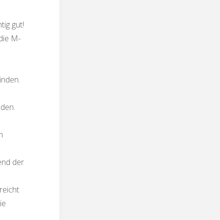
tig gut!
die M-
inden.
nden.
n
end der
reicht
ie