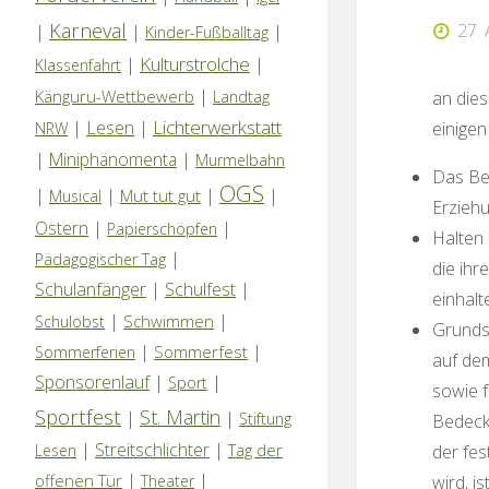
Karneval
27.
|
|
|
Kinder-Fußballtag
Kulturstrolche
|
|
Klassenfahrt
|
Känguru-Wettbewerb
Landtag
an dies
Lichterwerkstatt
|
Lesen
|
einige
NRW
|
Miniphänomenta
|
Murmelbahn
Das Be
OGS
|
|
|
|
Mut tut gut
Musical
Erzieh
Ostern
|
|
Papierschöpfen
Halten 
|
Pädagogischer Tag
die ihr
Schulanfänger
|
Schulfest
|
einhalt
|
|
Schwimmen
Schulobst
Grunds
|
|
Sommerfest
Sommerferien
auf dem
Sponsorenlauf
|
|
Sport
sowie f
Sportfest
St. Martin
|
|
Stiftung
Bedecku
|
Streitschlichter
|
Tag der
Lesen
der fes
|
|
offenen Tür
Theater
wird, i