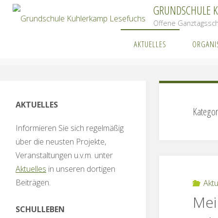
Zum
GRUNDSCHULE 
Inhalt
Offene Ganztagssch
springen
AKTUELLES
ORGANI
Start
A
AKTUELLES
Kategor
Informieren Sie sich regelmäßig
über die neusten Projekte,
Veranstaltungen u.v.m. unter
Aktuelles
in unseren dortigen
Beiträgen.
Aktu
Mein
SCHULLEBEN