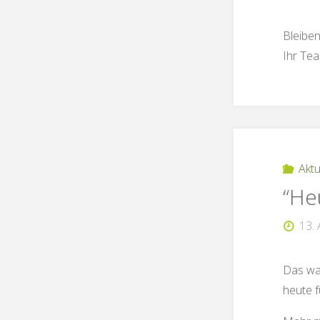
Bleiben
Ihr Te
Aktu
“He
13.
Das war
heute f