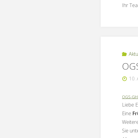
Ihr Te
Aktu
OGS
10. 
OGS-GHB-
Liebe E
Eine
F
Weitere
Sie unt