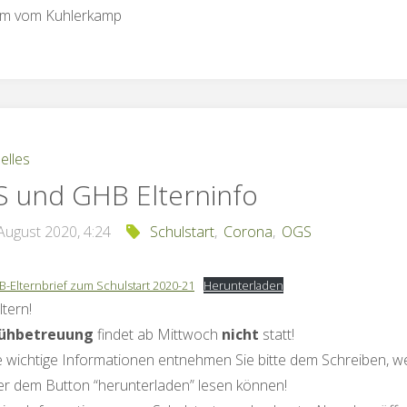
am vom Kuhlerkamp
elles
 und GHB Elterninfo
August 2020, 4:24
Schulstart
,
Corona
,
OGS
Elternbrief zum Schulstart 2020-21
Herunterladen
ltern!
rühbetreuung
findet ab Mittwoch
nicht
statt!
 wichtige Informationen entnehmen Sie bitte dem Schreiben, w
er dem Button “herunterladen” lesen können!