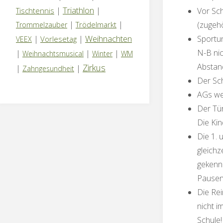
Triathlon
|
|
Tischtennis
Vor Sch
|
|
Trödelmarkt
(zugehö
Trommelzauber
Weihnachten
|
|
Sportun
Vorlesetag
VEEX
N-B nic
|
|
|
Weihnachtsmusical
Winter
WM
Abstand
Zirkus
|
|
Zahngesundheit
Der Sch
AGs wer
Der Tür
Die Kin
Die 1. 
gleichz
gekenn
Pausen
Die Rei
nicht i
Schule!