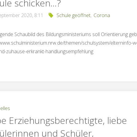
ule schicken…?
September 2020, 8:11
Schule geöffnet
,
Corona
gende Schaubild des Bildungsministeriums soll Orientierung geb
//www.schulministerium.nrw.de/themen/schulsystem/elterninfo-
ind-zuhause-erkrankt-handlungsempfehlung
elles
be Erziehungsberechtigte, liebe
ülerinnen und Schüler,