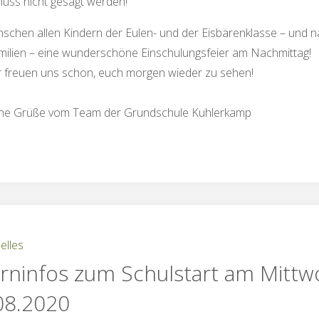
uss nicht gesagt werden!
schen allen Kindern der Eulen- und der Eisbärenklasse – und na
milien – eine wunderschöne Einschulungsfeier am Nachmittag!
r freuen uns schon, euch morgen wieder zu sehen!
che Grüße vom Team der Grundschule Kuhlerkamp
elles
erninfos zum Schulstart am Mittw
08.2020