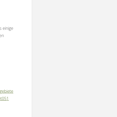
s einige
ten
gebiete
et051