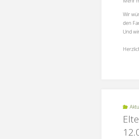
Mehr m
Wir wün
den Fa
Und wi
Herzli
Aktu
Elt
12.