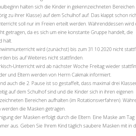
ulbeginn halten sich die Kinder in gekennzeichneten Bereichen
rig zu ihrer Klasse) auf dem Schulhof auf. Das klappt schon rich
terricht soll nur im Freien erteilt werden. Währenddessen wird 
ht getragen, da es sich um eine konstante Gruppe handelt, die
 hält.
wimmunterricht wird (zunächst) bis zum 31.10.2020 nicht stattf
den bis auf Weiteres nicht stattfinden.
kisch-Unterricht wird ab nächster Woche Freitag wieder stattfi
der und Eltern werden von Herrn Cakmak informiert.
und auch die 2. Pause ist so gestaffelt, dass maximal drei Klasse
eitig auf dem Schulhof sind und die Kinder sich in ihren eigenen
zeichneten Bereichen aufhalten (im Rotationsverfahren). Währ
 werden die Masken getragen.
nigung der Masken erfolgt durch die Eltern. Eine Maske am Tag 
mmer aus. Geben Sie Ihrem Kind täglich saubere Masken mit in d