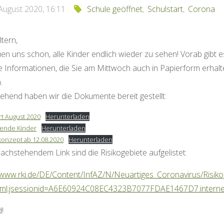
 August 2020, 16:11
Schule geöffnet
,
Schulstart
,
Corona
ltern,
uen uns schon, alle Kinder endlich wieder zu sehen! Vorab gibt e
e Informationen, die Sie am Mittwoch auch in Papierform erhal
.
hend haben wir die Dokumente bereit gestellt:
rt August 2020
Herunterladen
sende Kinder
Herunterladen
onzept ab 12.08.2020
Herunterladen
achstehendem Link sind die Risikogebiete aufgelistet:
//www.rki.de/DE/Content/InfAZ/N/Neuartiges_Coronavirus/Risiko
tml;jsessionid=A6E60924C08EC4323B7077FDAE1467D7.intern
d!