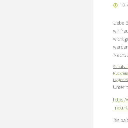
10.
Liebe E
wir fre
wichtig
werden
Nachste
Schulsta
Rückrei
Hygienek
Unter n
https:
_neu.h
Bis bal